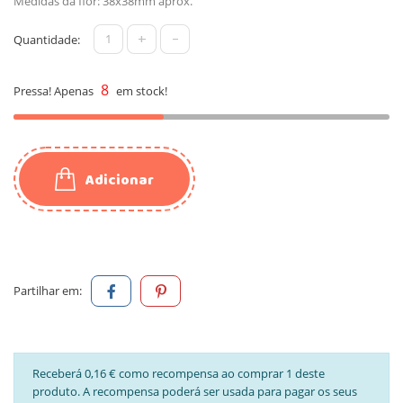
Medidas da flor: 38x38mm aprox.
+
-
Quantidade:
8
Pressa! Apenas
em stock!
Adicionar
Partilhar em:
Receberá 0,16 € como recompensa ao comprar 1 deste
produto. A recompensa poderá ser usada para pagar os seus