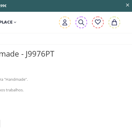
3,99€
PLACE

made - J9976PT
tura "Handmade".
nos trabalhos.