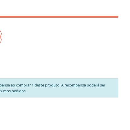
pensa ao comprar 1 deste produto. A recompensa poderá ser
óximos pedidos.