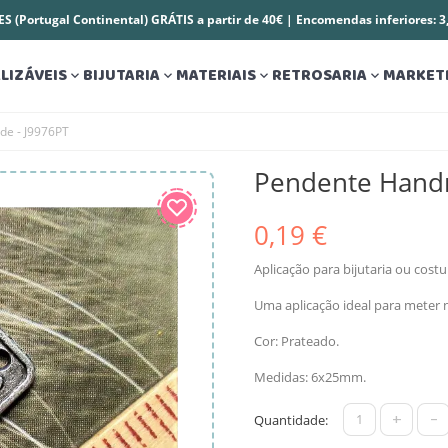
S (Portugal Continental) GRÁTIS a partir de 40€ | Encomendas inferiores: 
LIZÁVEIS
BIJUTARIA
MATERIAIS
RETROSARIA
MARKET




e - J9976PT
Pendente Hand
0,19 €
Aplicação para bijutaria ou cos
Uma aplicação ideal para meter 
Cor: Prateado.
Medidas: 6x25mm.
+
-
Quantidade: