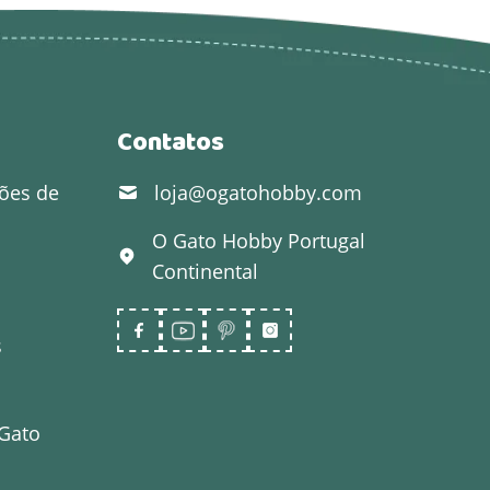
Contatos
ões de
loja@ogatohobby.com
O Gato Hobby
Portugal
Continental
s
 Gato