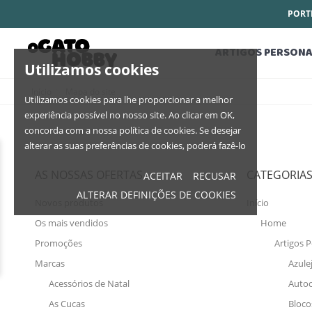
PORTE
ARTIGOS PERSONA
Utilizamos cookies
Início
Mapa do site
Utilizamos cookies para lhe proporcionar a melhor
experiência possível no nosso site. Ao clicar em OK,
concorda com a nossa política de cookies. Se desejar
alterar as suas preferências de cookies, poderá fazê-lo
AS NOSSAS OFERTAS
CATEGORIA
ACEITAR
RECUSAR
ALTERAR DEFINIÇÕES DE COOKIES
Novos produtos
Início
Os mais vendidos
Home
Promoções
Artigos P
Marcas
Azule
Acessórios de Natal
Autoc
As Cucas
Bloco