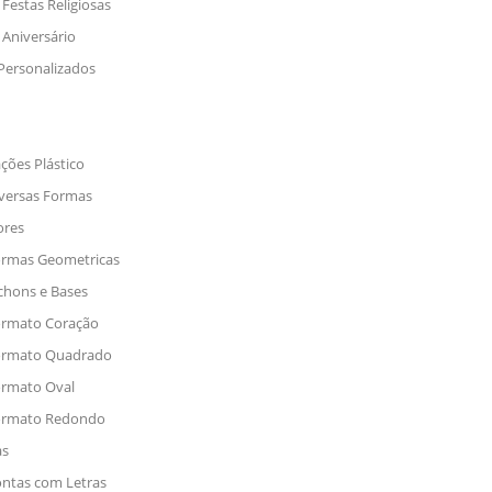
Festas Religiosas
Aniversário
Personalizados
ações Plástico
versas Formas
ores
rmas Geometricas
hons e Bases
rmato Coração
rmato Quadrado
rmato Oval
ormato Redondo
as
ntas com Letras