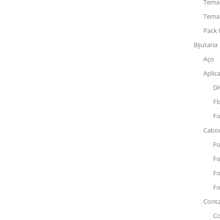
Tema 
Tema 
Pack 
Bijutaria
Aço
Aplic
Di
Fl
Fo
Caboc
Fo
Fo
Fo
F
Cont
Co