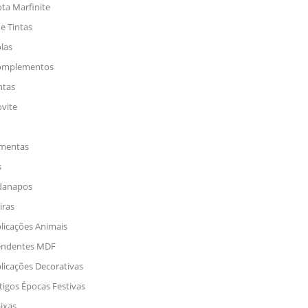
ta Marfinite
 e Tintas
las
omplementos
ntas
ovite
amentas
s
danapos
ras
licações Animais
endentes MDF
licações Decorativas
tigos Épocas Festivas
ixas