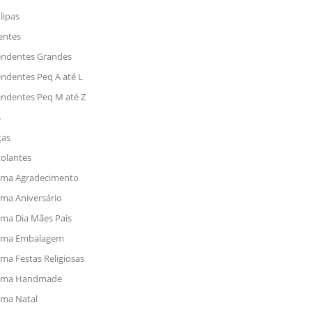
lipas
entes
ndentes Grandes
ndentes Peq A até L
ndentes Peq M até Z
s
ças
olantes
ma Agradecimento
ma Aniversário
ma Dia Mães Pais
ema Embalagem
ma Festas Religiosas
ema Handmade
ma Natal