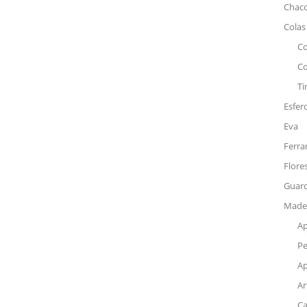
Chaco
Colas
Co
C
Ti
Esfer
Eva
Ferr
Flore
Guar
Madei
Ap
P
Ap
Ar
Ca