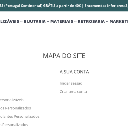
S (Portugal Continental) GRÁTIS a partir de 40€ | Encomendas inferiores: 
LIZÁVEIS
BIJUTARIA
MATERIAIS
RETROSARIA
MARKET




MAPA DO SITE
S
A SUA CONTA
Iniciar sessão
Criar uma conta
ersonalizáveis
jos Personalizados
olantes Personalizados
s Personalizados