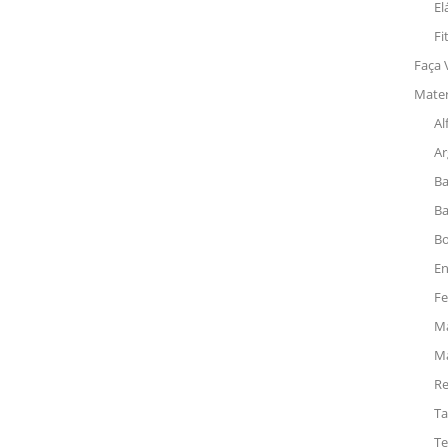
El
Fi
Faça
Materi
Al
Ar
Ba
Ba
Bo
En
Fe
Ma
Ma
Re
Ta
Te