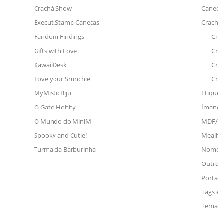
Crachá Show
Canec
Execut.Stamp Canecas
Crach
Fandom Findings
Cr
Gifts with Love
Cr
KawaiiDesk
Cr
Love your Srunchie
Cr
MyMisticBiju
Etiqu
O Gato Hobby
Ímane
O Mundo do MiniM
MDF/M
Spooky and Cutie!
Mealh
Turma da Barburinha
Nomes
Outra
Porta
Tags 
Tema 