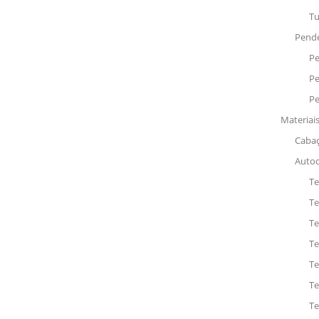
Tu
Pend
Pe
Pe
Pe
Materiai
Caba
Autoc
Te
Te
Te
T
Te
T
Te