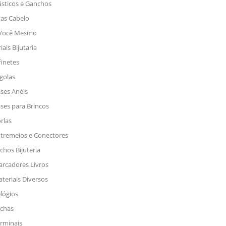
ásticos e Ganchos
tas Cabelo
 Você Mesmo
ais Bijutaria
finetes
golas
ses Anéis
ses para Brincos
rlas
tremeios e Conectores
chos Bijuteria
rcadores Livros
teriais Diversos
lógios
chas
rminais