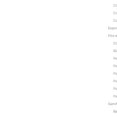
Co
Co
Co
Expos
Fios 
Co
El
Fi
Fi
Fi
Fi
Fi
Fi
Ganch
Ba