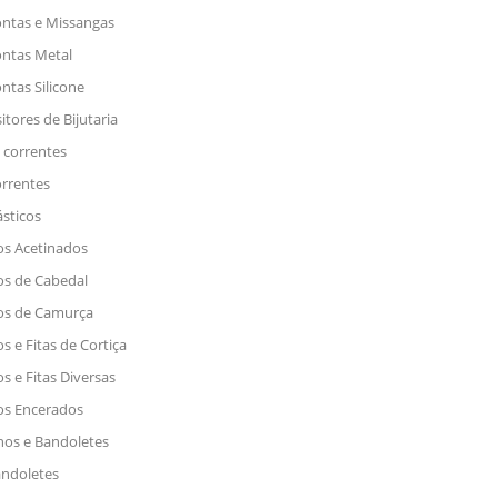
ntas e Missangas
ntas Metal
ntas Silicone
itores de Bijutaria
e correntes
rrentes
ásticos
os Acetinados
os de Cabedal
os de Camurça
os e Fitas de Cortiça
os e Fitas Diversas
os Encerados
os e Bandoletes
ndoletes