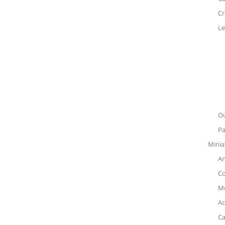
Cr
Le
Ou
Pa
Minia
An
C
Mó
Ac
Ca