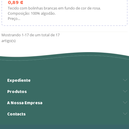
Preço
0,89 €
Tecido com bolinhas brancas em fundo de cor de rosa.
Composição: 100% algodão.
Preço...
Mostrando 1-17 de um total de 17
artigo(s)
Expediente
Produtos
A Nossa Empresa
Contacts