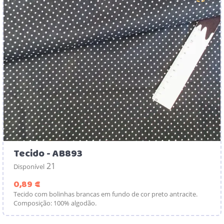
Tecido - AB893
21
Disponível
Preço
0,89 €
Tecido com bolinhas brancas em fundo de cor preto antracite.
Composição: 100% algodão.