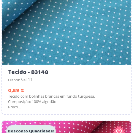
Tecido - B3148
11
Disponível
Preço
0,89 €
Tecido com bolinhas brancas em fundo turquesa.
Composição: 100% algodão.
Preço...
Desconto Quantidade!