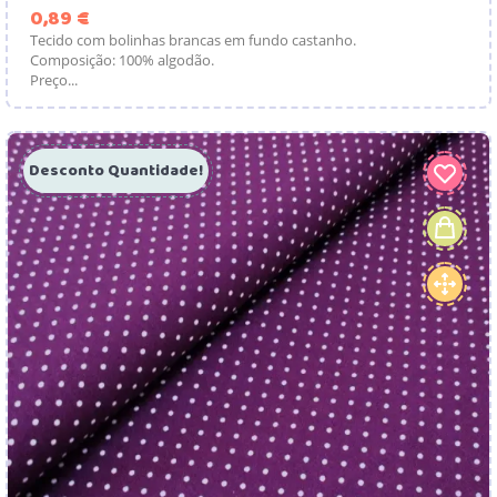
Preço
0,89 €
Tecido com bolinhas brancas em fundo castanho.
Composição: 100% algodão.
Preço...
Desconto Quantidade!