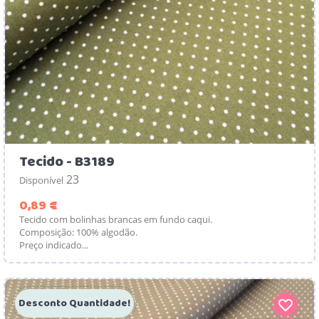
Tecido - B3189
23
Disponível
Preço
0,89 €
Tecido com bolinhas brancas em fundo caqui.
Composição: 100% algodão.
Preço indicado...
Desconto Quantidade!