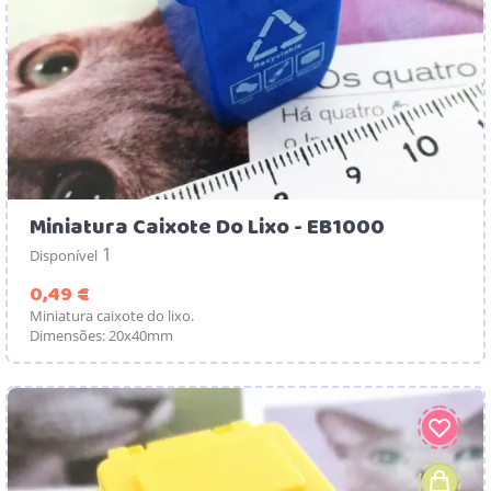
Miniatura Caixote Do Lixo - EB1000
1
Disponível
Preço
0,49 €
Miniatura caixote do lixo.
Dimensões: 20x40mm