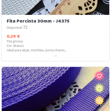
Fita Percinta 30mm - J4375
72
Disponível
Preço
0,29 €
Fita grossa.
Cor: Branco.
Ideal para alças, mochilas, porta-chaves...
...