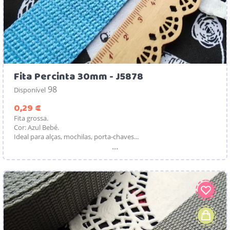
Fita Percinta 30mm - J5878
98
Disponível
Preço
0,29 €
Fita grossa.
Cor: Azul Bebé.
Ideal para alças, mochilas, porta-chaves...
...