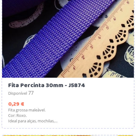
Fita Percinta 30mm - J5874
77
Disponível
Preço
0,29 €
Fita grossa maleável.
Cor: Roxo.
Ideal para alças, mochilas,...