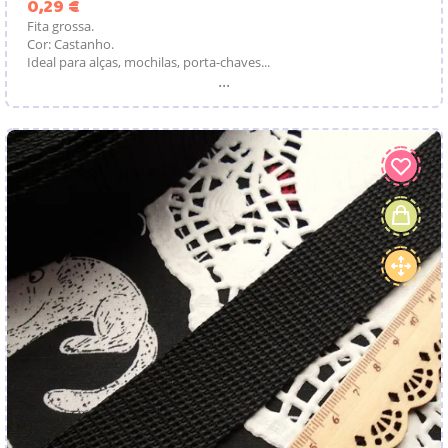
Preço
0,29 €
Fita grossa.
Cor: Castanho.
Ideal para alças, mochilas, porta-chaves...
...