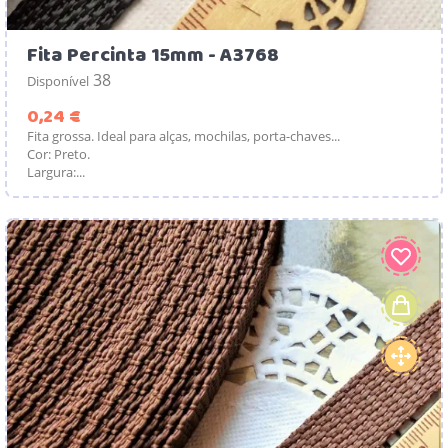
Fita Percinta 15mm - A3768
38
Disponível
Preço
0,24 €
Fita grossa. Ideal para alças, mochilas, porta-chaves...
Cor: Preto.
Largura:...