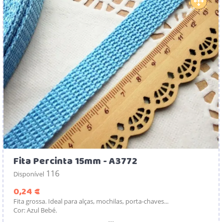
Fita Percinta 15mm - A3772
116
Disponível
Preço
0,24 €
Fita grossa. Ideal para alças, mochilas, porta-chaves...
Cor: Azul Bebé.
...