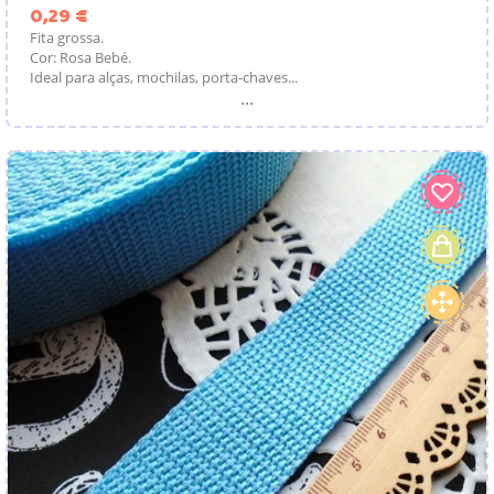
Preço
0,29 €
Fita grossa.
Cor: Rosa Bebé.
Ideal para alças, mochilas, porta-chaves...
...