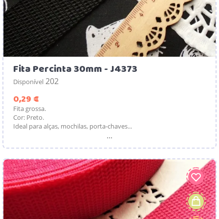
Fita Percinta 30mm - J4373
202
Disponível
Preço
0,29 €
Fita grossa.
Cor: Preto.
Ideal para alças, mochilas, porta-chaves...
...