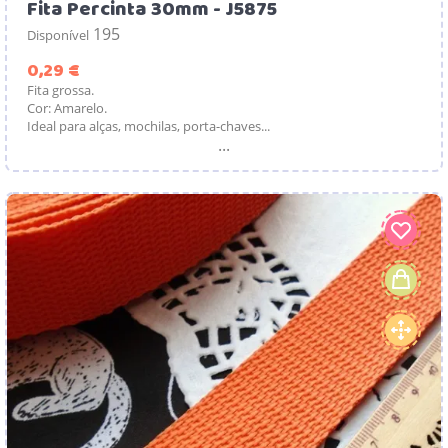
Fita Percinta 30mm - J5875
195
Disponível
Preço
0,29 €
Fita grossa.
Cor: Amarelo.
Ideal para alças, mochilas, porta-chaves...
...