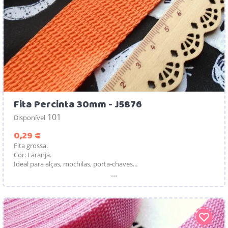
Fita Percinta 30mm - J5876
101
Disponível
Preço
0,29 €
Fita grossa.
Cor: Laranja.
Ideal para alças, mochilas, porta-chaves...
...