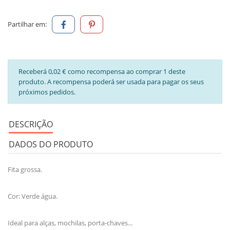
Partilhar em:
Receberá 0,02 € como recompensa ao comprar 1 deste
produto. A recompensa poderá ser usada para pagar os seus
próximos pedidos.
DESCRIÇÃO
DADOS DO PRODUTO
Fita grossa.
Cor: Verde água.
Ideal para alças, mochilas, porta-chaves...