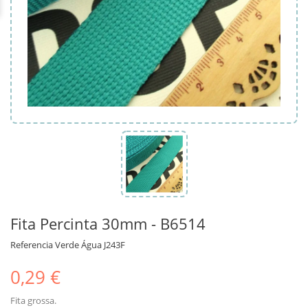
Fita Percinta 30mm - B6514
Referencia
Verde Água J243F
0,29 €
Fita grossa.