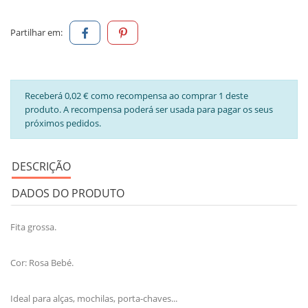
Partilhar em:
Receberá 0,02 € como recompensa ao comprar 1 deste
produto. A recompensa poderá ser usada para pagar os seus
próximos pedidos.
DESCRIÇÃO
DADOS DO PRODUTO
Fita grossa.
Cor: Rosa Bebé.
Ideal para alças, mochilas, porta-chaves...