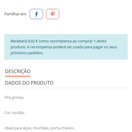
Partilhar em:
Receberá 0,02 € como recompensa ao comprar 1 deste
produto. A recompensa poderá ser usada para pagar os seus
próximos pedidos.
DESCRIÇÃO
DADOS DO PRODUTO
Fita grossa.
Cor: Azulão.
Ideal para alças, mochilas, porta-chaves...