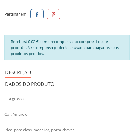
Partilhar em:
Receberá 0,02 € como recompensa ao comprar 1 deste
produto. A recompensa poderá ser usada para pagar os seus
próximos pedidos.
DESCRIÇÃO
DADOS DO PRODUTO
Fita grossa.
Cor: Amarelo.
Ideal para alças, mochilas, porta-chaves...