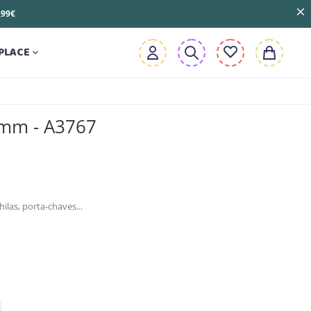
3,99€
PLACE

5mm - A3767
hilas, porta-chaves...