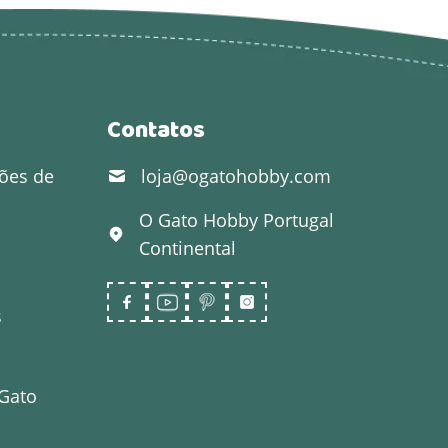
Contatos
ões de
loja@ogatohobby.com
O Gato Hobby
Portugal
Continental
s
 Gato