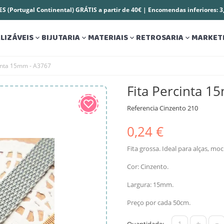
S (Portugal Continental) GRÁTIS a partir de 40€ | Encomendas inferiores: 
LIZÁVEIS
BIJUTARIA
MATERIAIS
RETROSARIA
MARKET




cinta 15mm - A3767
Fita Percinta 1
Referencia
Cinzento 210
0,24 €
Fita grossa. Ideal para alças, moc
Cor: Cinzento.
Largura: 15mm.
Preço por cada 50cm.
+
-
Quantidade: