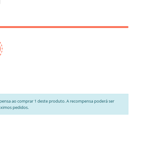
pensa ao comprar 1 deste produto. A recompensa poderá ser
óximos pedidos.