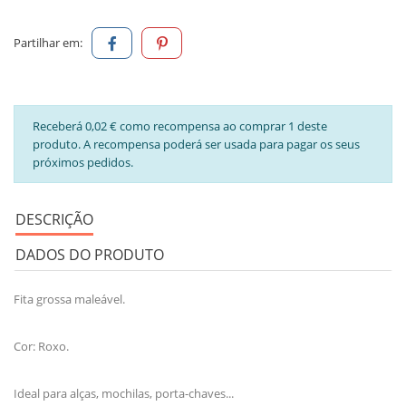
Partilhar em:
Receberá 0,02 € como recompensa ao comprar 1 deste
produto. A recompensa poderá ser usada para pagar os seus
próximos pedidos.
DESCRIÇÃO
DADOS DO PRODUTO
Fita grossa maleável.
Cor: Roxo.
Ideal para alças, mochilas, porta-chaves...