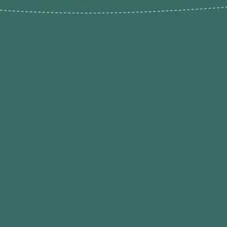
Novos pr
Revenda P
das 9h às 21h