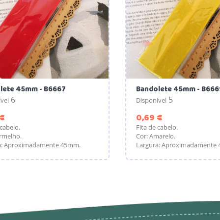
lete 45mm - B6667
Bandolete 45mm - B666
6
5
vel
Disponível
Preço
Preço
 €
0,69 €
 cabelo.
Fita de cabelo.
rmelho.
Cor: Amarelo.
a: Aproximadamente 45mm.
Largura: Aproximadamente