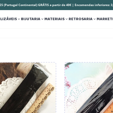
S (Portugal Continental) GRÁTIS a partir de 40€ | Encomendas inferiores: 
LIZÁVEIS
BIJUTARIA
MATERIAIS
RETROSARIA
MARKET



