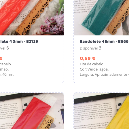
lete 40mm - B2129
Bandolete 45mm - B666
6
3
vel
Disponível
Preço
Preço
€
0,69 €
 cabelo.
Fita de cabelo.
lmão.
Cor: Verde lagoa.
a: 40mm.
Largura: Aproximadamente