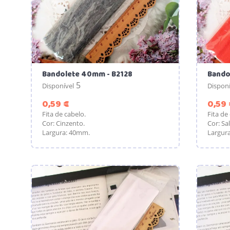
Bandolete 40mm - B2128
Bando
5
Disponível
Disponí
Preço
0,59 €
0,59 
Fita de cabelo.
Fita de
Cor: Cinzento.
Cor: Sa
Largura: 40mm.
Largur