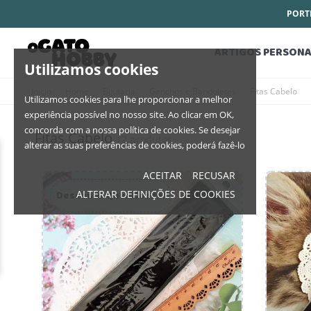
PORTE
ARTIGOS PERSONA
Utilizamos cookies
Início
Home
Bijutaria
Ganchos e Bandoletes
Fitas Cabelo
Utilizamos cookies para lhe proporcionar a melhor
experiência possível no nosso site. Ao clicar em OK,
concorda com a nossa política de cookies. Se desejar
Fitas Cabelo
12 produtos.
alterar as suas preferências de cookies, poderá fazê-lo
ACEITAR
RECUSAR
Desconto Quantidade!
ALTERAR DEFINIÇÕES DE COOKIES