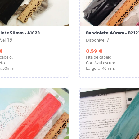
lete 50mm - A1823
Bandolete 40mm - B212
19
7
vel
Disponível
Preço
Preço
€
0,59 €
 cabelo.
Fita de cabelo.
eto.
Cor: Azul escuro.
a: 50mm.
Largura: 40mm.