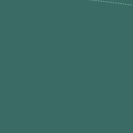
ões de
loja@ogatohobby.com
O Gato Hobby
Portugal
Continental
s
 Gato