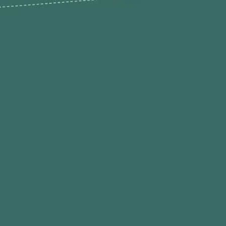
odutos
Envios Devoluções e Opç
Pagamento
rodutos até -50%
Termos de Privacidade
Condições de Utilização
Quem Somos / Contacto
Marketplace
Programa de Afiliados O
Hobby
Contacte-nos