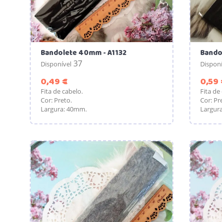
Bandolete 40mm - A1132
Bando
37
Disponível
Disponí
Preço
0,49 €
0,59 
Fita de cabelo.
Fita de
Cor: Preto.
Cor: Pr
Largura: 40mm.
Largur