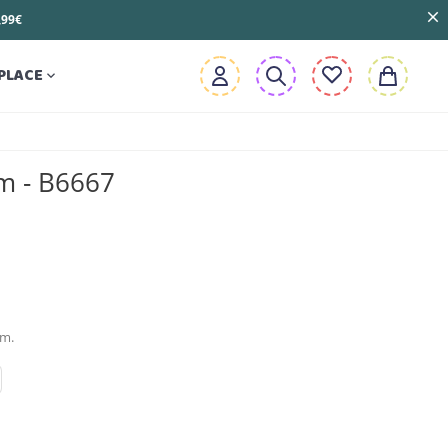
3,99€
PLACE

m - B6667
mm.