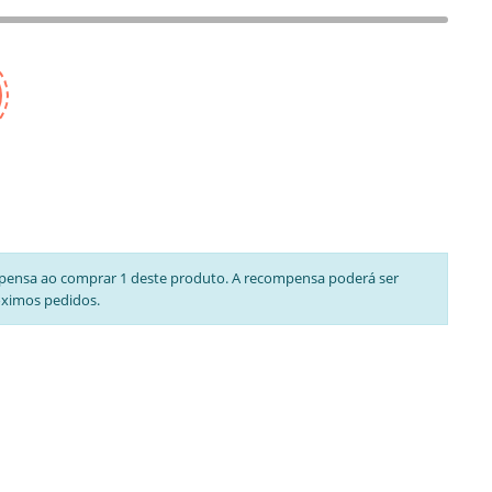
pensa ao comprar 1 deste produto. A recompensa poderá ser
óximos pedidos.