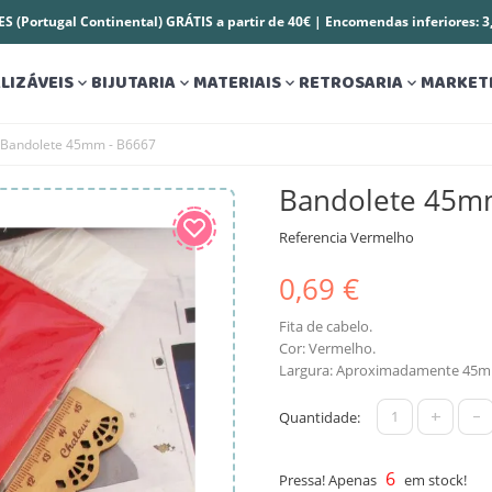
S (Portugal Continental) GRÁTIS a partir de 40€ | Encomendas inferiores: 
LIZÁVEIS
BIJUTARIA
MATERIAIS
RETROSARIA
MARKET




Bandolete 45mm - B6667
Bandolete 45m
Referencia
Vermelho
0,69 €
Fita de cabelo.
Cor: Vermelho.
Largura: Aproximadamente 45
+
-
Quantidade:
6
Pressa! Apenas
em stock!