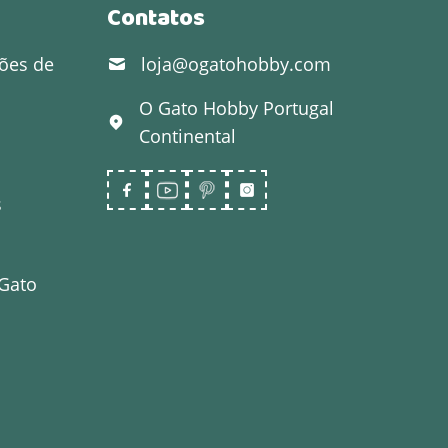
Contatos
ões de
loja@ogatohobby.com
O Gato Hobby
Portugal
Continental
s
 Gato