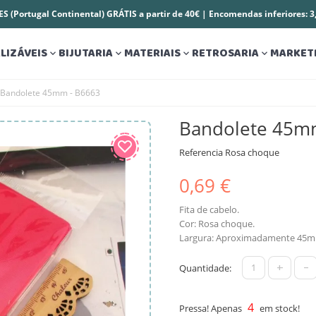
S (Portugal Continental) GRÁTIS a partir de 40€ | Encomendas inferiores: 
LIZÁVEIS
BIJUTARIA
MATERIAIS
RETROSARIA
MARKET




Bandolete 45mm - B6663
Bandolete 45m
Referencia
Rosa choque
0,69 €
Fita de cabelo.
Cor: Rosa choque.
Largura: Aproximadamente 45
+
-
Quantidade:
4
Pressa! Apenas
em stock!