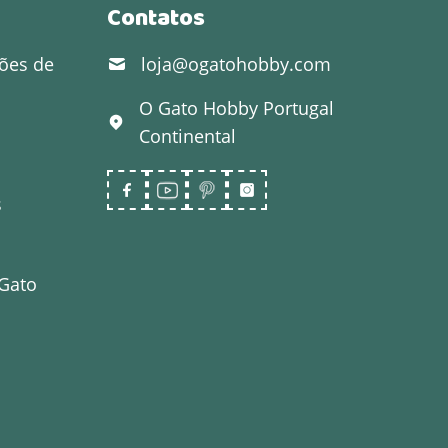
Contatos
ões de
loja@ogatohobby.com
O Gato Hobby
Portugal
Continental
s
 Gato