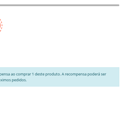
pensa ao comprar 1 deste produto. A recompensa poderá ser
óximos pedidos.