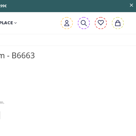
3,99€
PLACE

m - B6663
mm.