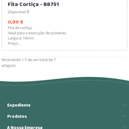
Fita Cortiça - B8751
6
Disponível
Preço
0,99 €
Fita de cortiça.
Ideal para a execução de pulseiras.
Largura: 10mm.
Preço...
Mostrando 1-7 de um total de 7
artigo(s)
Expediente
Produtos
A Nossa Empresa