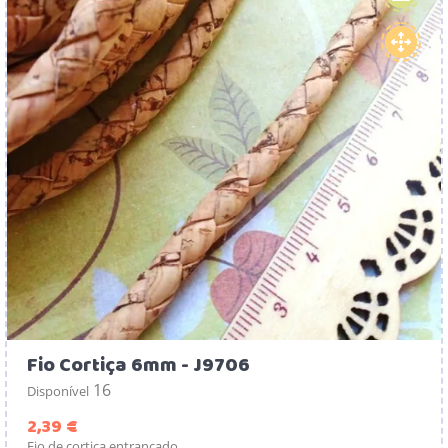
Fio Cortiça 6mm - J9706
16
Disponível
Preço
2,39 €
Fio de cortiça entrançado.