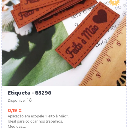
Etiqueta - B5298
18
Disponível
Preço
0,19 €
Aplicação em ecopele "Feito à Mão".
Ideal para colocar nos trabalhos.
Medidas:...