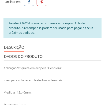
Partilhar em:
Receberá 0,02 € como recompensa ao comprar 1 deste
produto. A recompensa poderá ser usada para pagar os seus
próximos pedidos.
DESCRIÇÃO
DADOS DO PRODUTO
Aplicação/etiqueta em ecopele "Gentileza".
Ideal para colocar em trabalhos artesanais.
Medidas: 12x40mm.
Espessura: 1mm.