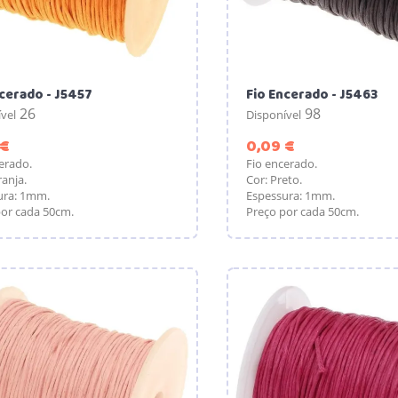
cerado - J5457
Fio Encerado - J5463
26
98
vel
Disponível
Preço
Preço
 €
0,09 €
erado.
Fio encerado.
ranja.
Cor: Preto.
ura: 1mm.
Espessura: 1mm.
or cada 50cm.
Preço por cada 50cm.