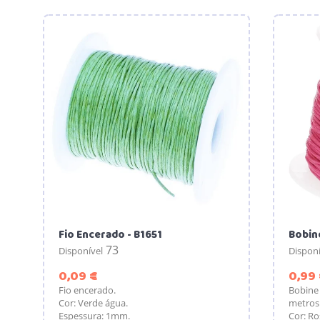
Fio Encerado - B1651
Bobine
73
Disponível
Disponí
Preço
0,09 €
0,99
Fio encerado.
Bobine
Cor: Verde água.
metros 
Espessura: 1mm.
Cor: Ro