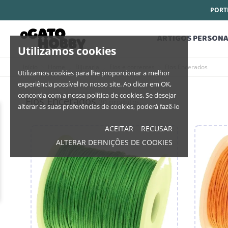
PORTE
ARTIGOS PERSONA
Utilizamos cookies
Início
Home
Bijutaria
Fios e correntes
Fios Encerados
Utilizamos cookies para lhe proporcionar a melhor
experiência possível no nosso site. Ao clicar em OK,
concorda com a nossa política de cookies. Se desejar
Fios Encerados
30 produtos.
alterar as suas preferências de cookies, poderá fazê-lo
ACEITAR
RECUSAR
ALTERAR DEFINIÇÕES DE COOKIES