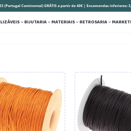
S (Portugal Continental) GRÁTIS a partir de 40€ | Encomendas inferiores: 
LIZÁVEIS
BIJUTARIA
MATERIAIS
RETROSARIA
MARKET



