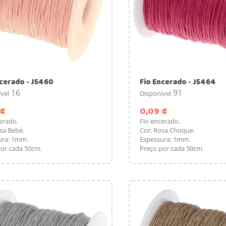
ncerado - J5460
Fio Encerado - J5464
16
91
vel
Disponível
Preço
Preço
 €
0,09 €
erado.
Fio encerado.
sa Bebé.
Cor: Rosa Choque.
ura: 1mm.
Espessura: 1mm.
or cada 50cm.
Preço por cada 50cm.