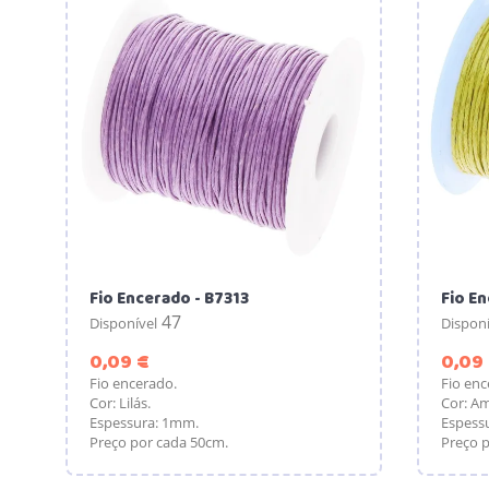
Fio Encerado - B7313
Fio E
47
Disponível
Disponí
Preço
0,09 €
0,09
Fio encerado.
Fio enc
Cor: Lilás.
Cor: Am
Espessura: 1mm.
Espess
Preço por cada 50cm.
Preço p