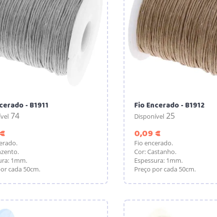
cerado - B1911
Fio Encerado - B1912
74
25
vel
Disponível
Preço
Preço
 €
0,09 €
erado.
Fio encerado.
nzento.
Cor: Castanho.
ura: 1mm.
Espessura: 1mm.
or cada 50cm.
Preço por cada 50cm.