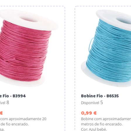
 Fio - B3994
Bobine Fio - B6535
8
5
vel
Disponível
Preço
Preço
 €
0,99 €
 com aproximadamente 20
Bobine com aproximadamen
de fio encerado.
metros de fio encerado.
sa.
Cor: Azul bebé.