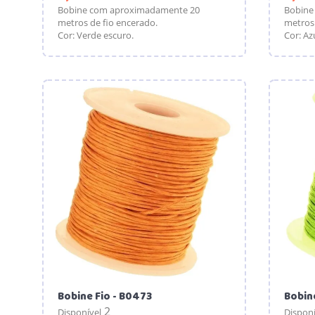
Bobine com aproximadamente 20
Bobine
metros de fio encerado.
metros 
Cor: Verde escuro.
Cor: Az
Bobine Fio - B0473
Bobine
2
Disponível
Disponí