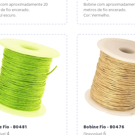
 com aproximadamente 20
Bobine com aproximadamen
de fio encerado.
metros de fio encerado.
ul escuro.
Cor: Vermelho.
 Fio - B0481
Bobine Fio - B0476
4
6
vel
Disponível