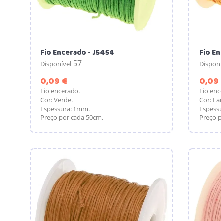
Fio Encerado - J5454
Fio En
57
Disponível
Disponí
Preço
0,09 €
0,09
Fio encerado.
Fio enc
Cor: Verde.
Cor: La
Espessura: 1mm.
Espess
Preço por cada 50cm.
Preço p