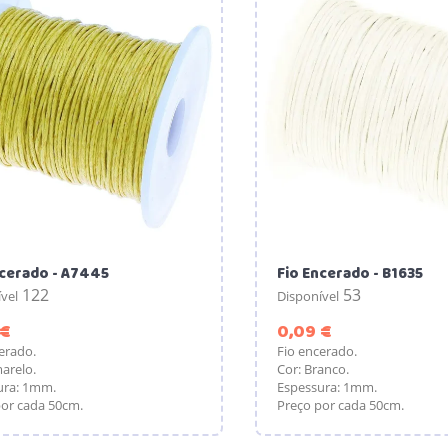
ncerado - A7445
Fio Encerado - B1635
122
53
vel
Disponível
Preço
Preço
 €
0,09 €
erado.
Fio encerado.
arelo.
Cor: Branco.
ura: 1mm.
Espessura: 1mm.
or cada 50cm.
Preço por cada 50cm.