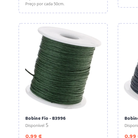
Preço por cada 50cm.
Bobine Fio - B3996
Bobin
5
Disponível
Disponí
Preço
0,99 €
0,99