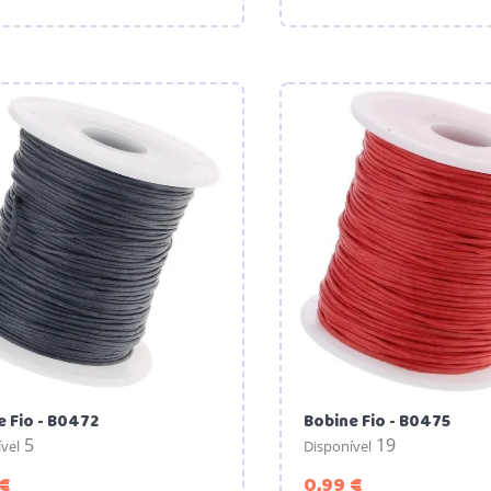
e Fio - B0472
Bobine Fio - B0475
5
19
vel
Disponível
Preço
Preço
 €
0,99 €