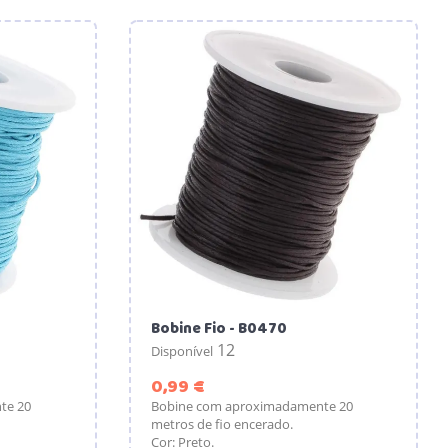
Bobine Fio - B0470
12
Disponível
Preço
0,99 €
te 20
Bobine com aproximadamente 20
metros de fio encerado.
Cor: Preto.