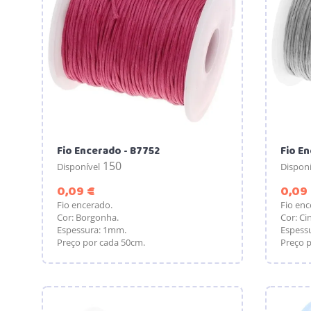
Fio Encerado - B7752
Fio En
150
Disponível
Disponí
Preço
0,09 €
0,09
Fio encerado.
Fio enc
Cor: Borgonha.
Cor: Ci
Espessura: 1mm.
Espess
Preço por cada 50cm.
Preço p