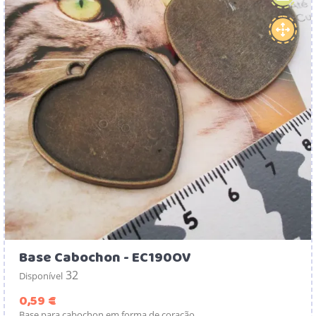
Base Cabochon - EC190OV
32
Disponível
Preço
0,59 €
Base para cabochon em forma de coração.