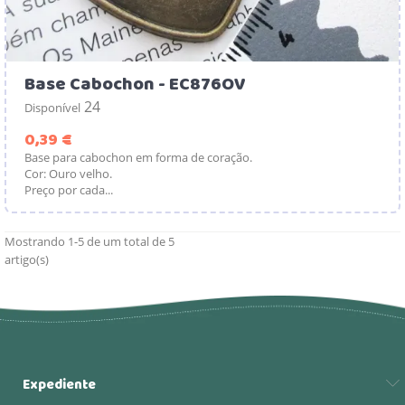
Base Cabochon - EC876OV
24
Disponível
Preço
0,39 €
Base para cabochon em forma de coração.
Cor: Ouro velho.
Preço por cada...
Mostrando 1-5 de um total de 5
artigo(s)
Expediente