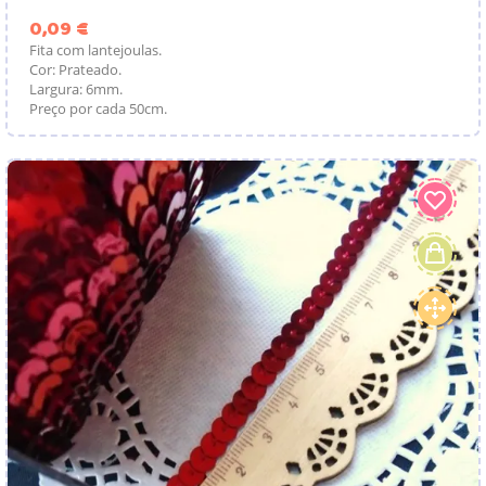
Preço
0,09 €
Fita com lantejoulas.
Cor: Prateado.
Largura: 6mm.
Preço por cada 50cm.