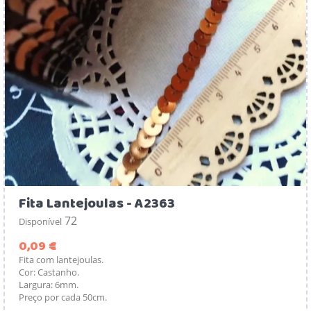
Fita Lantejoulas - A2363
72
Disponível
Preço
0,09 €
Fita com lantejoulas.
Cor: Castanho.
Largura: 6mm.
Preço por cada 50cm.