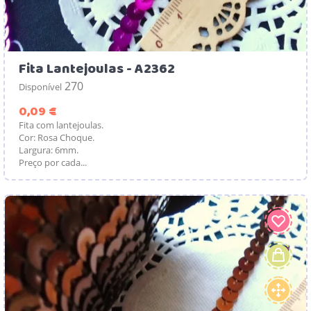
Fita Lantejoulas - A2362
270
Disponível
Preço
0,09 €
Fita com lantejoulas.
Cor: Rosa Choque.
Largura: 6mm.
Preço por cada...