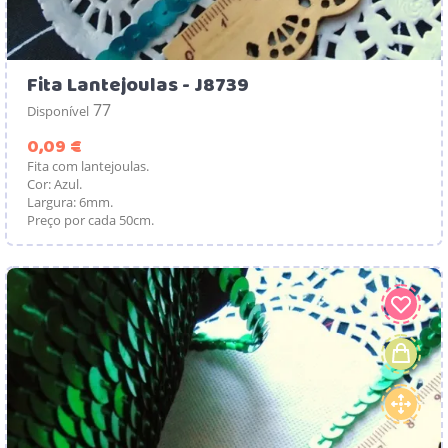
Fita Lantejoulas - J8739
77
Disponível
Preço
0,09 €
Fita com lantejoulas.
Cor: Azul.
Largura: 6mm.
Preço por cada 50cm.