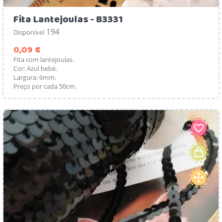
Fita Lantejoulas - B3331
194
Disponível
Preço
0,09 €
Fita com lantejoulas.
Cor: Azul bebé.
Largura: 6mm.
Preço por cada 50cm.