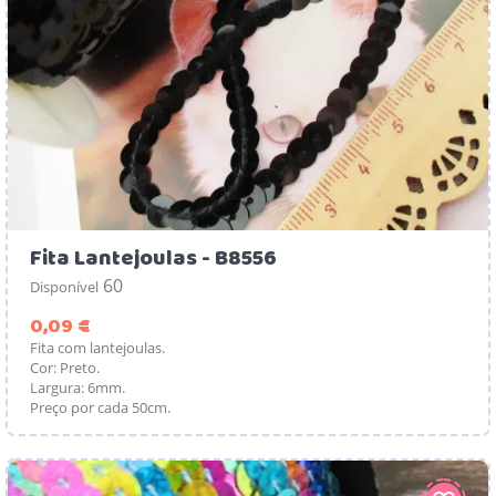
Fita Lantejoulas - B8556
60
Disponível
Preço
0,09 €
Fita com lantejoulas.
Cor: Preto.
Largura: 6mm.
Preço por cada 50cm.