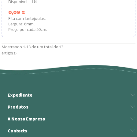
118
Disponível
Preço
0,09 €
Fita com lantejoulas.
Largura: 6mm.
Preço por cada 50cm.
Mostrando 1-13 de um total de 13
artigo(s)
Expediente
Produtos
A Nossa Empresa
Contacts