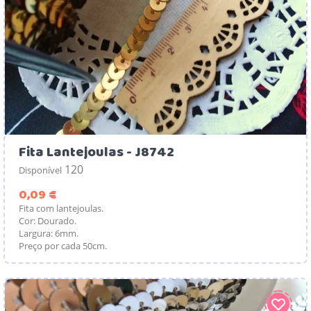
Fita Lantejoulas - J8742
120
Disponível
Preço
0,09 €
Fita com lantejoulas.
Cor: Dourado.
Largura: 6mm.
Preço por cada 50cm.