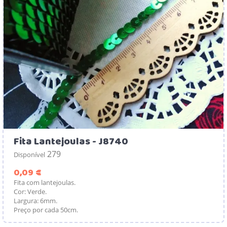
Fita Lantejoulas - J8740
279
Disponível
Preço
0,09 €
Fita com lantejoulas.
Cor: Verde.
Largura: 6mm.
Preço por cada 50cm.