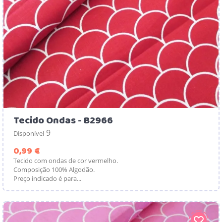
Tecido Ondas - B2966
9
Disponível
Preço
0,99 €
Tecido com ondas de cor vermelho.
Composição 100% Algodão.
Preço indicado é para...