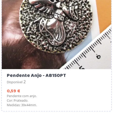
Pendente Anjo - AB150PT
2
Disponível
Preço
0,59 €
Pendente com anjo.
Cor: Prateado.
Medidas: 39x44mm.