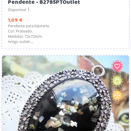
Pendente - B2785PTOutlet
1
Disponível
Preço
1,09 €
Pendente para bijutaria.
Cor: Prateado.
Medidas: 72x72mm.
Artigo outlet:...