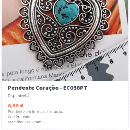
Pendente Coração - EC058PT
3
Disponível
Preço
0,99 €
Pendente em forma de coração.
Cor: Prateado.
Medidas: 61x63mm.