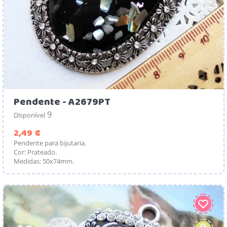
Pendente - A2679PT
9
Disponível
Preço
2,49 €
Pendente para bijutaria.
Cor: Prateado.
Medidas: 50x74mm.