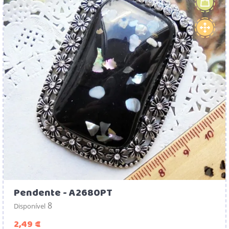
Pendente - A2680PT
8
Disponível
Preço
2,49 €