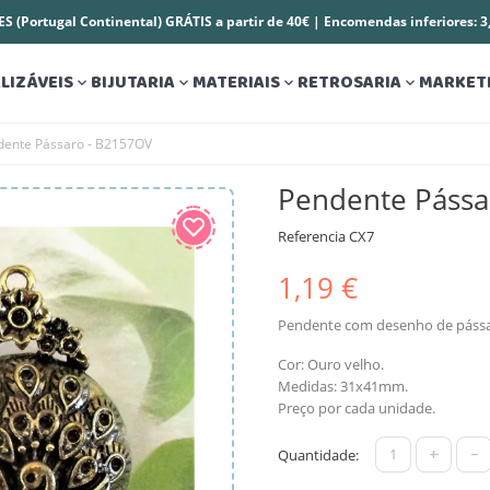
S (Portugal Continental) GRÁTIS a partir de 40€ | Encomendas inferiores: 
LIZÁVEIS
BIJUTARIA
MATERIAIS
RETROSARIA
MARKET




dente Pássaro - B2157OV
Pendente Pássa
Referencia
CX7
1,19 €
Pendente com desenho de pássa
Cor: Ouro velho.
Medidas: 31x41mm.
Preço por cada unidade.
+
-
Quantidade: