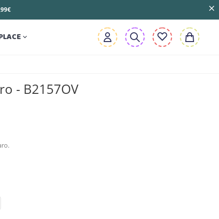
3,99€
PLACE

ro - B2157OV
ro.