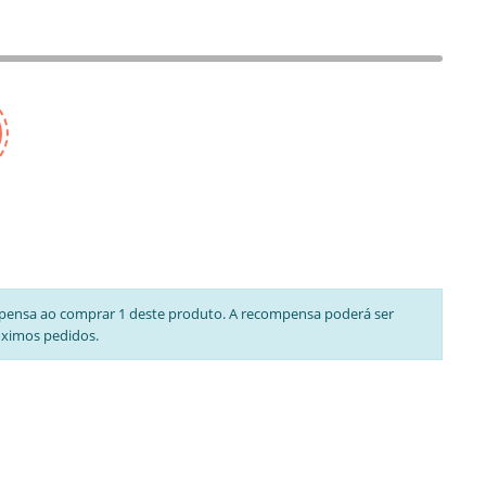
pensa ao comprar 1 deste produto. A recompensa poderá ser
óximos pedidos.