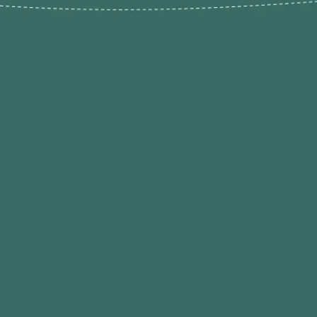
Novos pr
Revenda P
das 9h às 21h