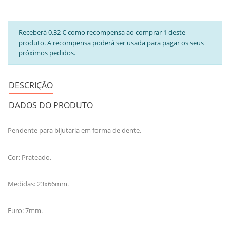
Receberá 0,32 € como recompensa ao comprar 1 deste
produto. A recompensa poderá ser usada para pagar os seus
próximos pedidos.
DESCRIÇÃO
DADOS DO PRODUTO
Pendente para bijutaria em forma de dente.
Cor: Prateado.
Medidas: 23x66mm.
Furo: 7mm.