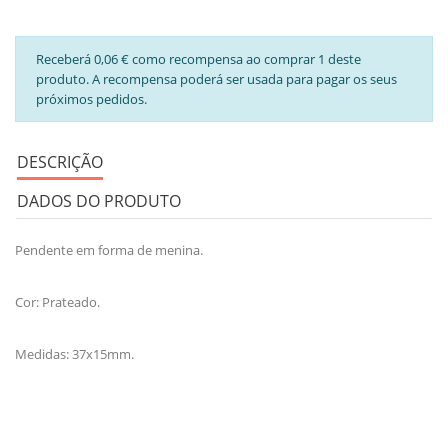
Receberá 0,06 € como recompensa ao comprar 1 deste
produto. A recompensa poderá ser usada para pagar os seus
próximos pedidos.
DESCRIÇÃO
DADOS DO PRODUTO
Pendente em forma de menina.
Cor: Prateado.
Medidas: 37x15mm.