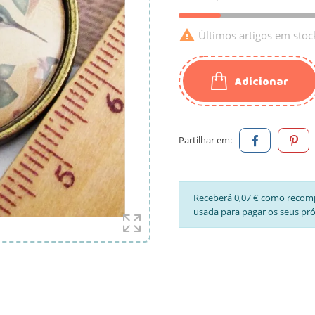

Últimos artigos em stoc
Adicionar
Partilhar em:
Receberá 0,07 € como recom
usada para pagar os seus pr