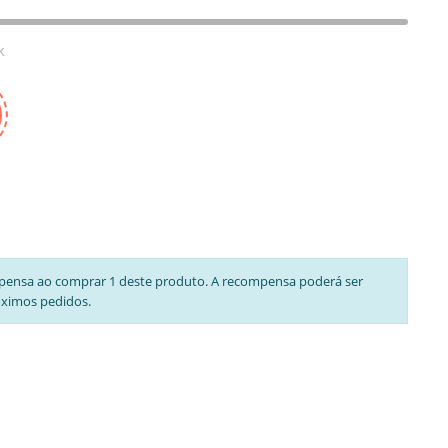
k
pensa ao comprar 1 deste produto. A recompensa poderá ser
óximos pedidos.