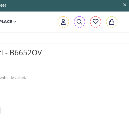
3,99€
PLACE

ri - B6652OV
nho de colibri.