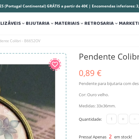
S (Portugal Continental) GRÁTIS a partir de 40€ | Encomendas inferiores: 
LIZÁVEIS
BIJUTARIA
MATERIAIS
RETROSARIA
MARKET




ente Colibri - B6652OV
Pendente Colib
0,89 €
Pendente para bijutaria com dese
Cor: Ouro velho.
Medidas: 33x36mm.
+
-
Quantidade:
2
Pressa! Apenas
em stock!