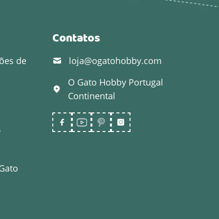
Contatos
ões de
loja@ogatohobby.com
O Gato Hobby
Portugal
Continental
s
 Gato