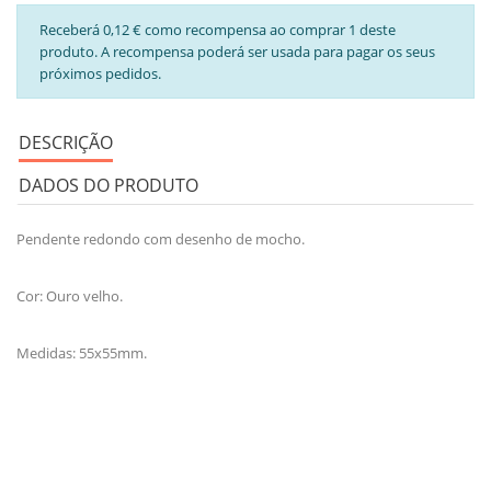
Receberá 0,12 € como recompensa ao comprar 1 deste
produto. A recompensa poderá ser usada para pagar os seus
próximos pedidos.
DESCRIÇÃO
DADOS DO PRODUTO
Pendente redondo com desenho de mocho.
Cor: Ouro velho.
Medidas: 55x55mm.