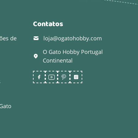
Contatos
ões de
loja@ogatohobby.com
O Gato Hobby
Portugal
Continental
s
 Gato