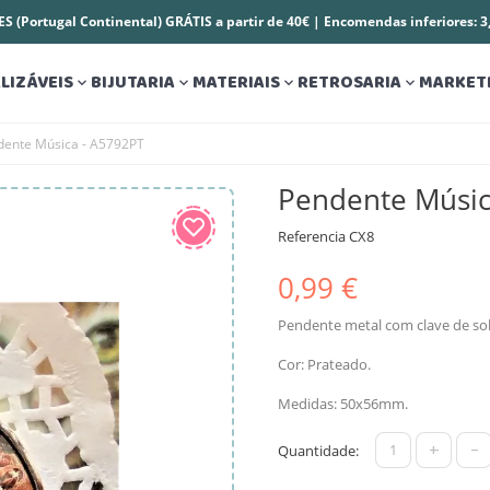
S (Portugal Continental) GRÁTIS a partir de 40€ | Encomendas inferiores: 
LIZÁVEIS
BIJUTARIA
MATERIAIS
RETROSARIA
MARKET




dente Música - A5792PT
Pendente Músic
Referencia
CX8
0,99 €
Pendente metal com clave de sol
Cor: Prateado.
Medidas: 50x56mm.
+
-
Quantidade: