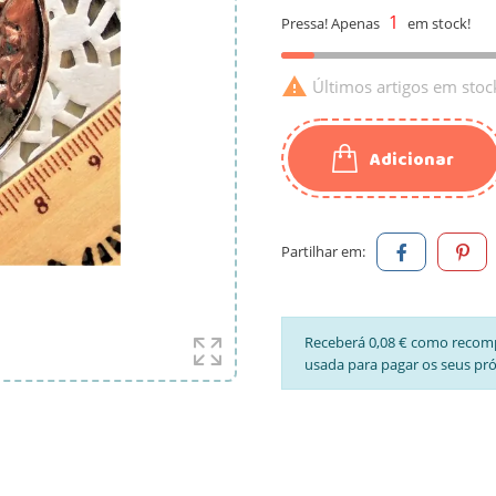
1
Pressa! Apenas
em stock!

Últimos artigos em stoc
Adicionar
Partilhar em:
Receberá 0,08 € como recom
usada para pagar os seus pr