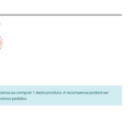
k
pensa ao comprar 1 deste produto. A recompensa poderá ser
óximos pedidos.