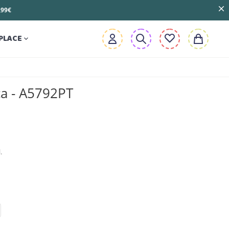
3,99€
PLACE

a - A5792PT
.