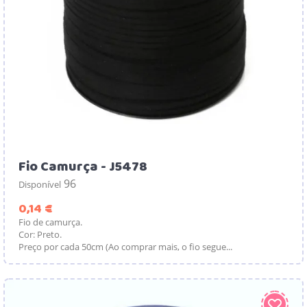
Fio Camurça - J5478
96
Disponível
Preço
0,14 €
Fio de camurça.
Cor: Preto.
Preço por cada 50cm (Ao comprar mais, o fio segue...