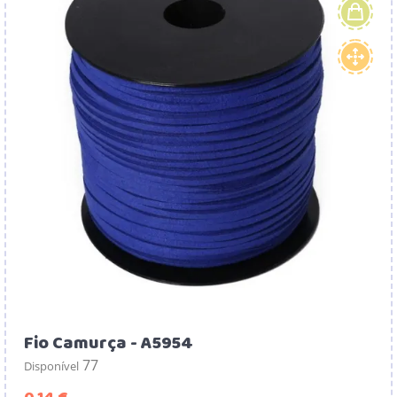
Fio Camurça - A5954
77
Disponível
Preço