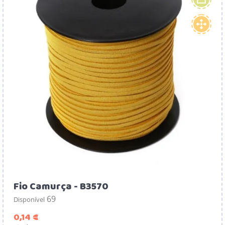
Fio Camurça - B3570
69
Disponível
Preço
0,14 €