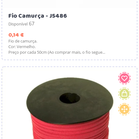
Fio Camurça - J5486
67
Disponível
Preço
0,14 €
Fio de camurça.
Cor: Vermelho.
Preço por cada 50cm (Ao comprar mais, o fio segue...