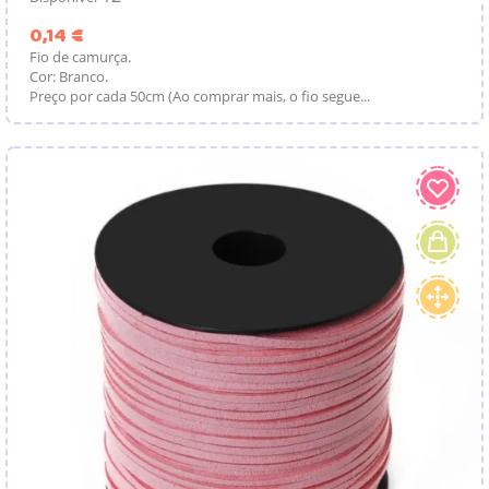
Preço
0,14 €
Fio de camurça.
Cor: Branco.
Preço por cada 50cm (Ao comprar mais, o fio segue...