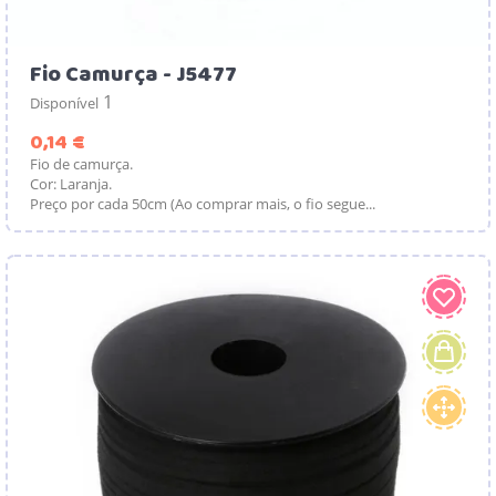
Fio Camurça - J5477
1
Disponível
Preço
0,14 €
Fio de camurça.
Cor: Laranja.
Preço por cada 50cm (Ao comprar mais, o fio segue...