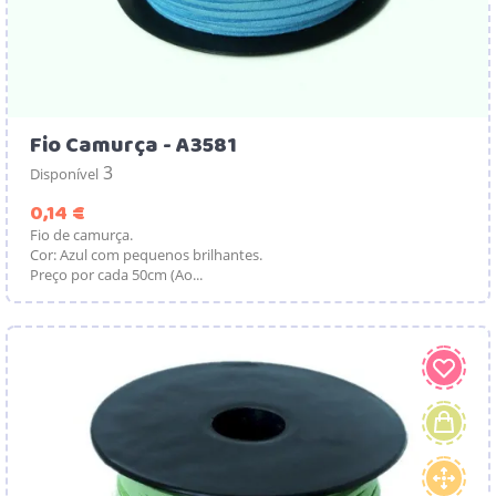
Fio Camurça - A3581
3
Disponível
Preço
0,14 €
Fio de camurça.
Cor: Azul com pequenos brilhantes.
Preço por cada 50cm (Ao...