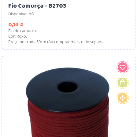
Fio Camurça - B2703
64
Disponível
Preço
0,14 €
Fio de camurça.
Cor: Roxo.
Preço por cada 50cm (Ao comprar mais, o fio segue...