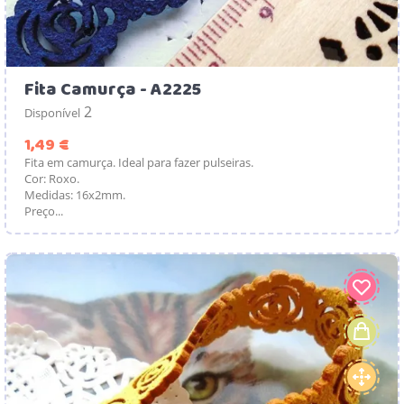
Fita Camurça - A2225
2
Disponível
Preço
1,49 €
Fita em camurça. Ideal para fazer pulseiras.
Cor: Roxo.
Medidas: 16x2mm.
Preço...