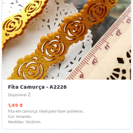
Fita Camurça - A2226
2
Disponível
Preço
1,49 €
Fita em camurça. Ideal para fazer pulseiras.
Cor: Amarelo.
Medidas: 16x2mm.