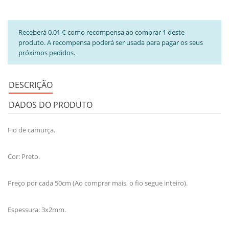
Receberá 0,01 € como recompensa ao comprar 1 deste
produto. A recompensa poderá ser usada para pagar os seus
próximos pedidos.
DESCRIÇÃO
DADOS DO PRODUTO
Fio de camurça.
Cor: Preto.
Preço por cada 50cm (Ao comprar mais, o fio segue inteiro).
Espessura: 3x2mm.