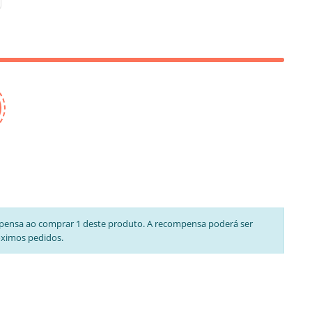
pensa ao comprar 1 deste produto. A recompensa poderá ser
óximos pedidos.