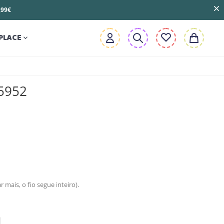
3,99€
PLACE

A5952
mais, o fio segue inteiro).