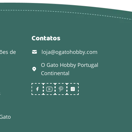
Contatos
ões de
loja@ogatohobby.com
O Gato Hobby
Portugal
Continental
s
 Gato