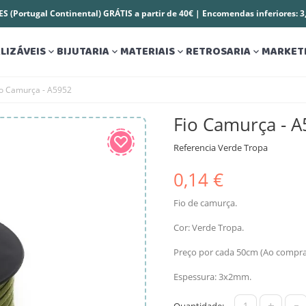
S (Portugal Continental) GRÁTIS a partir de 40€ | Encomendas inferiores: 
LIZÁVEIS
BIJUTARIA
MATERIAIS
RETROSARIA
MARKET




io Camurça - A5952
Fio Camurça - 
Referencia
Verde Tropa
0,14 €
Fio de camurça.
Cor: Verde Tropa.
Preço por cada 50cm (Ao comprar 
Espessura: 3x2mm.
+
-
Quantidade: