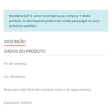
Receberá 0,01 € como recompensa ao comprar 1 deste
produto. A recompensa poderá ser usada para pagar os seus
próximos pedidos.
DESCRIÇÃO
DADOS DO PRODUTO
Fio de camurça.
Cor: Bordeaux.
Preço por cada 50cm (Ao comprar mais, o fio segue inteiro).
Espessura: 3x2mm.