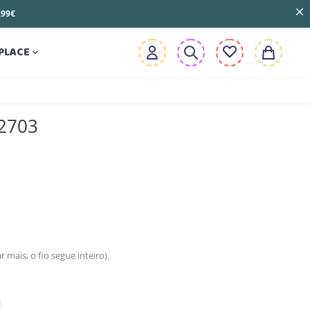
3,99€
PLACE

B2703
mais, o fio segue inteiro).