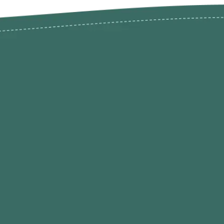
odutos
Envios Devoluções e Opç
Pagamento
rodutos até -50%
Termos de Privacidade
Condições de Utilização
Quem Somos / Contacto
Marketplace
Programa de Afiliados O
Hobby