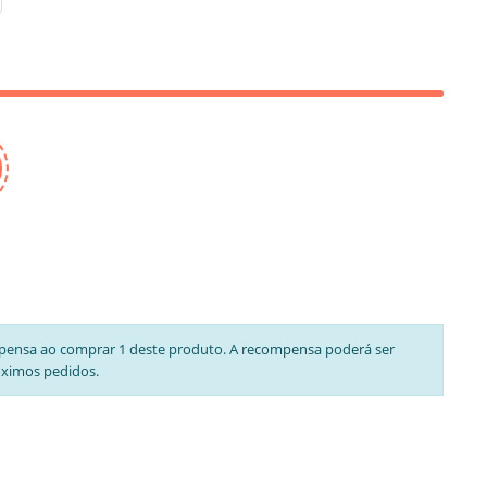
pensa ao comprar 1 deste produto. A recompensa poderá ser
óximos pedidos.