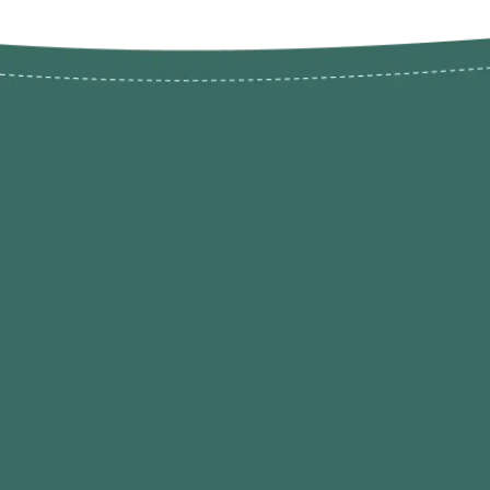
Novos pr
Revenda P
das 9h às 21h