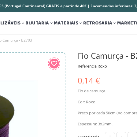
S (Portugal Continental) GRÁTIS a partir de 40€ | Encomendas inferiores: 
LIZÁVEIS
BIJUTARIA
MATERIAIS
RETROSARIA
MARKET




io Camurça - B2703
Fio Camurça - 
Referencia
Roxo
0,14 €
Fio de camurça.
Cor: Roxo.
Preço por cada 50cm (Ao comprar 
Espessura: 3x2mm.
+
-
Quantidade: