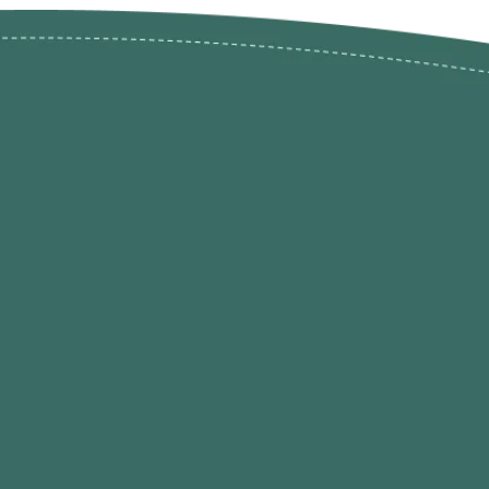
ões de
loja@ogatohobby.com
O Gato Hobby
Portugal
Continental
s
 Gato