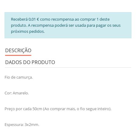
Receberá 0,01 € como recompensa ao comprar 1 deste
produto. A recompensa poderá ser usada para pagar os seus
próximos pedidos.
DESCRIÇÃO
DADOS DO PRODUTO
Fio de camurça.
Cor: Amarelo.
Preço por cada 50cm (Ao comprar mais, o fio segue inteiro).
Espessura: 3x2mm.