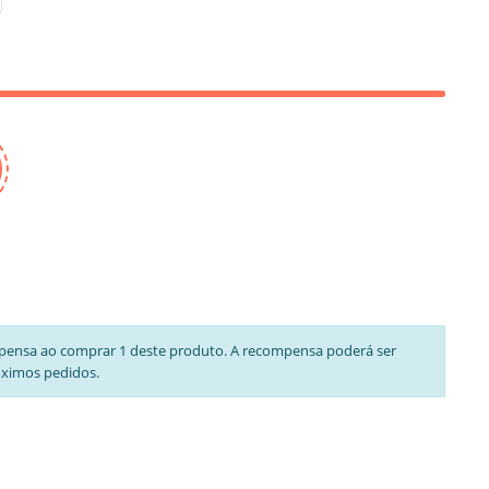
pensa ao comprar 1 deste produto. A recompensa poderá ser
óximos pedidos.