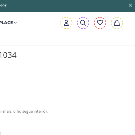
3,99€
PLACE

B1034
mais, o fio segue inteiro).