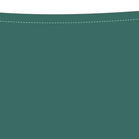
Novos pr
Revenda P
das 9h às 21h