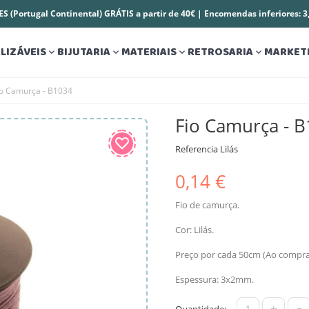
S (Portugal Continental) GRÁTIS a partir de 40€ | Encomendas inferiores: 
LIZÁVEIS
BIJUTARIA
MATERIAIS
RETROSARIA
MARKET




io Camurça - B1034
Fio Camurça - 
Referencia
Lilás
0,14 €
Fio de camurça.
Cor: Lilás.
Preço por cada 50cm (Ao comprar 
Espessura: 3x2mm.
+
-
Quantidade: