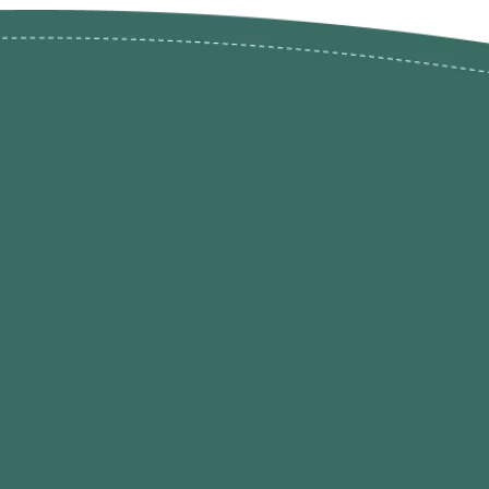
ões de
loja@ogatohobby.com
O Gato Hobby
Portugal
Continental
s
 Gato