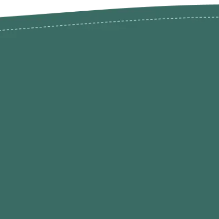
odutos
Envios Devoluções e Opç
Pagamento
rodutos até -50%
Termos de Privacidade
Condições de Utilização
Quem Somos / Contacto
Marketplace
Programa de Afiliados O
Hobby