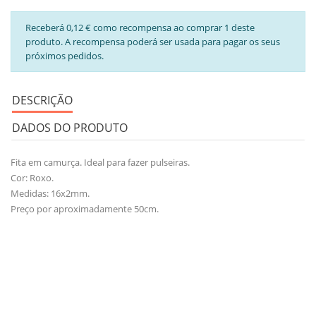
Receberá 0,12 € como recompensa ao comprar 1 deste
produto. A recompensa poderá ser usada para pagar os seus
próximos pedidos.
DESCRIÇÃO
DADOS DO PRODUTO
Fita em camurça. Ideal para fazer pulseiras.
Cor: Roxo.
Medidas: 16x2mm.
Preço por aproximadamente 50cm.