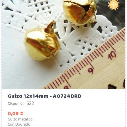
Guizo 12x14mm - A0724DRD
622
Disponível
Preço
0,09 €
Guizo metálico.
Cor: Dourado.