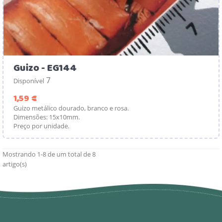
Guizo - EG144
7
Disponível
Preço
1,59 €
Guizo metálico dourado, branco e rosa.
Dimensões: 15x10mm.
Preço por unidade.
Mostrando 1-8 de um total de 8
artigo(s)