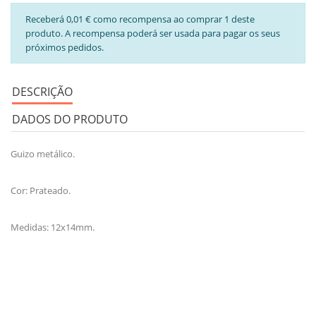
Receberá 0,01 € como recompensa ao comprar 1 deste
produto. A recompensa poderá ser usada para pagar os seus
próximos pedidos.
DESCRIÇÃO
DADOS DO PRODUTO
Guizo metálico.
Cor: Prateado.
Medidas: 12x14mm.