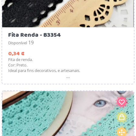
Fita Renda - B3354
19
Disponível
Preço
0,34 €
Fita de renda.
Cor: Preto.
Ideal para fins decorativos, e artesanais.
...