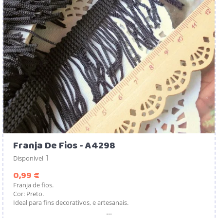
Franja De Fios - A4298
1
Disponível
Preço
0,99 €
Franja de fios.
Cor: Preto.
Ideal para fins decorativos, e artesanais.
...