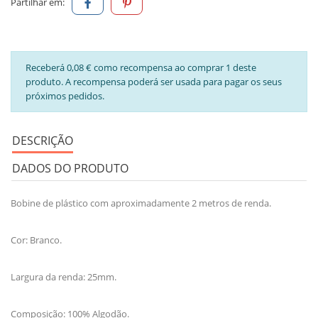
Partilhar em:
Receberá 0,08 € como recompensa ao comprar 1 deste
produto. A recompensa poderá ser usada para pagar os seus
próximos pedidos.
DESCRIÇÃO
DADOS DO PRODUTO
Bobine de plástico com aproximadamente 2 metros de renda.
Cor: Branco.
Largura da renda: 25mm.
Composição: 100% Algodão.