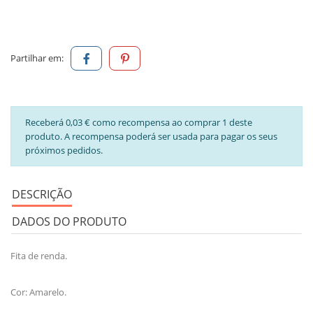
Partilhar em:
Receberá 0,03 € como recompensa ao comprar 1 deste
produto. A recompensa poderá ser usada para pagar os seus
próximos pedidos.
DESCRIÇÃO
DADOS DO PRODUTO
Fita de renda.
Cor: Amarelo.