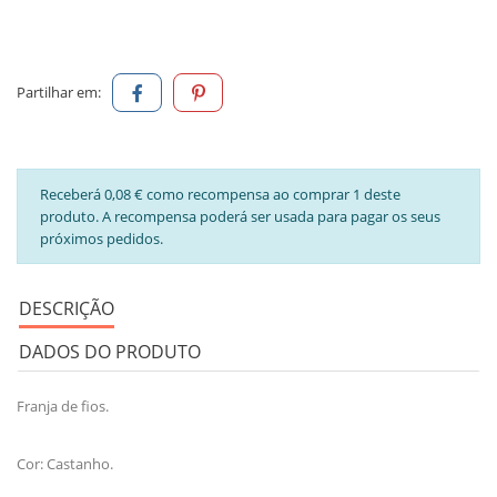
Partilhar em:
Receberá 0,08 € como recompensa ao comprar 1 deste
produto. A recompensa poderá ser usada para pagar os seus
próximos pedidos.
DESCRIÇÃO
DADOS DO PRODUTO
Franja de fios.
Cor: Castanho.