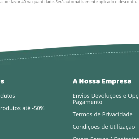
ra por favor 40 na quantidade. Será automaticamente aplicado o desconto.
os
A Nossa Empresa
odutos
Envios Devoluções e Opç
Pagamento
rodutos até -50%
Termos de Privacidade
Condições de Utilização
Quem Somos / Contacto