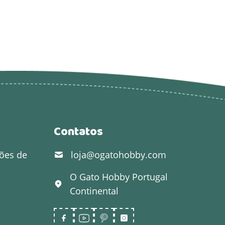
Contatos
ões de
loja@ogatohobby.com
O Gato Hobby
Portugal
Continental
s