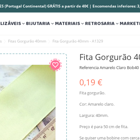
S (Portugal Continental) GRÁTIS a partir de 40€ | Encomendas inferiores: 
LIZÁVEIS
BIJUTARIA
MATERIAIS
RETROSARIA
MARKET




es
Fitas Gorgurão 40mm
Fita Gorgurão 40mm - A1329
Fita Gorgurão 
Referencia
Amarelo Claro Bob40
0,19 €
Fita gorgurão.
Cor: Amarelo claro.
Largura: 40mm.
Preço é para 50 cm de fita.
Se quiser uma bobine com cerca 