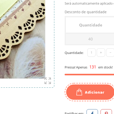
Será automaticamente aplicado 
Desconto de quantidade
Quantidade
40
+
-
Quantidade:
131
Pressa! Apenas
em stock!
Adicionar
Partilhar em: