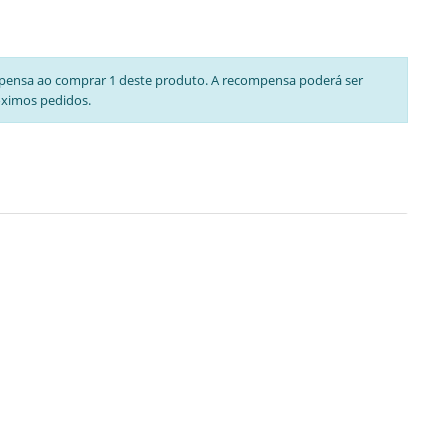
pensa ao comprar 1 deste produto. A recompensa poderá ser
óximos pedidos.