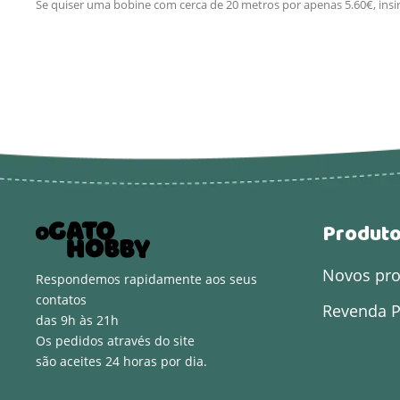
Se quiser uma bobine com cerca de 20 metros por apenas 5.60€, insi
Produt
Novos pr
Respondemos rapidamente aos seus
contatos
Revenda P
das 9h às 21h
Os pedidos através do site
são aceites 24 horas por dia.