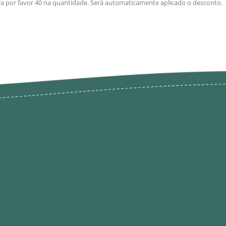
ra por favor 40 na quantidade. Será automaticamente aplicado o desconto.
odutos
Envios Devoluções e Opç
Pagamento
rodutos até -50%
Termos de Privacidade
Condições de Utilização
Quem Somos / Contacto