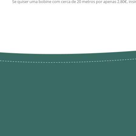
Se quiser uma bobine com cerca de 20 metros por apenas 2.80€, insi
Novos pr
Revenda P
das 9h às 21h