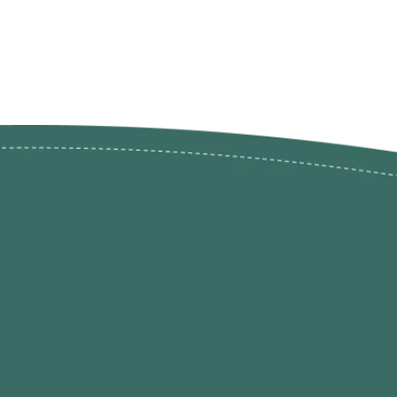
ões de
loja@ogatohobby.com
O Gato Hobby
Portugal
Continental
s