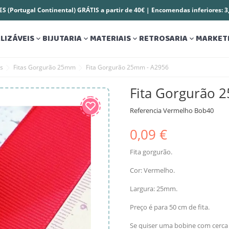
S (Portugal Continental) GRÁTIS a partir de 40€ | Encomendas inferiores: 
LIZÁVEIS
BIJUTARIA
MATERIAIS
RETROSARIA
MARKET




es
Fitas Gorgurão 25mm
Fita Gorgurão 25mm - A2956
Fita Gorgurão 
Referencia
Vermelho Bob40
0,09 €
Fita gorgurão.
Cor: Vermelho.
Largura: 25mm.
Preço é para 50 cm de fita.
Se quiser uma bobine com cerca 