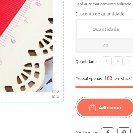
Será automaticamente aplicado 
Desconto de quantidade
Quantidade
40
+
-
Quantidade:
183
Pressa! Apenas
em stock!
Adicionar
Partilhar em: