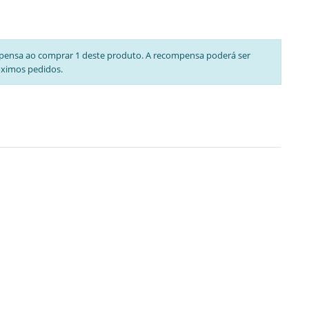
pensa ao comprar 1 deste produto. A recompensa poderá ser
óximos pedidos.