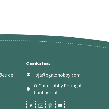
Contatos
ões de
loja@ogatohobby.com
O Gato Hobby
Portugal
Continental
s