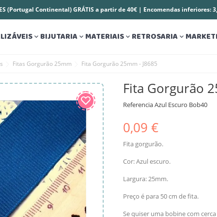
S (Portugal Continental) GRÁTIS a partir de 40€ | Encomendas inferiores: 
LIZÁVEIS
BIJUTARIA
MATERIAIS
RETROSARIA
MARKET




es
Fitas Gorgurão 25mm
Fita Gorgurão 25mm - J8685
Fita Gorgurão 
Referencia
Azul Escuro Bob40
0,09 €
Fita gorgurão.
Cor: Azul escuro.
Largura: 25mm.
Preço é para 50 cm de fita.
Se quiser uma bobine com cerca 