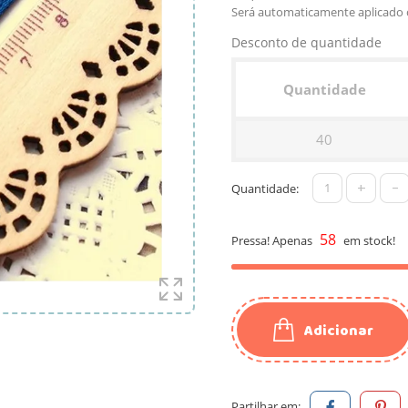
Será automaticamente aplicado 
Desconto de quantidade
Quantidade
40
+
-
Quantidade:
58
Pressa! Apenas
em stock!
Adicionar
Partilhar em: