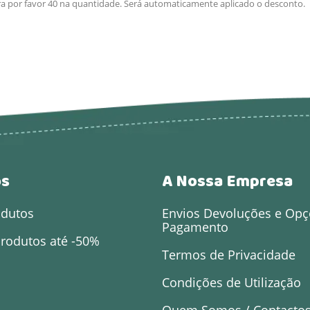
ra por favor 40 na quantidade. Será automaticamente aplicado o desconto.
os
A Nossa Empresa
odutos
Envios Devoluções e Opç
Pagamento
rodutos até -50%
Termos de Privacidade
Condições de Utilização
Quem Somos / Contacto