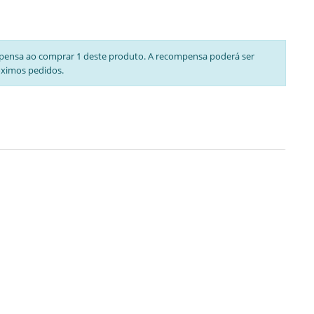
pensa ao comprar 1 deste produto. A recompensa poderá ser
óximos pedidos.