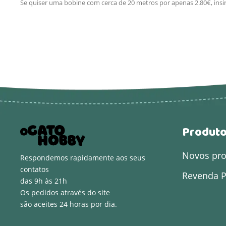
Se quiser uma bobine com cerca de 20 metros por apenas 2.80€, insi
Produt
Novos pr
Respondemos rapidamente aos seus
contatos
Revenda P
das 9h às 21h
Os pedidos através do site
são aceites 24 horas por dia.