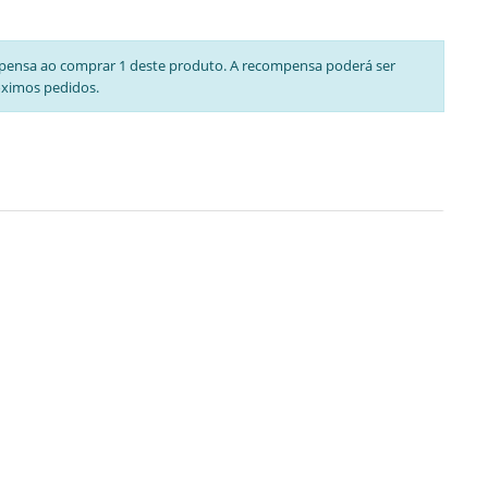
pensa ao comprar 1 deste produto. A recompensa poderá ser
óximos pedidos.