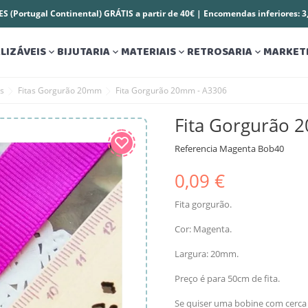
S (Portugal Continental) GRÁTIS a partir de 40€ | Encomendas inferiores: 
LIZÁVEIS
BIJUTARIA
MATERIAIS
RETROSARIA
MARKET




es
Fitas Gorgurão 20mm
Fita Gorgurão 20mm - A3306
Fita Gorgurão 
Referencia
Magenta Bob40
0,09 €
Fita gorgurão.
Cor: Magenta.
Largura: 20mm.
Preço é para 50cm de fita.
Se quiser uma bobine com cerca 