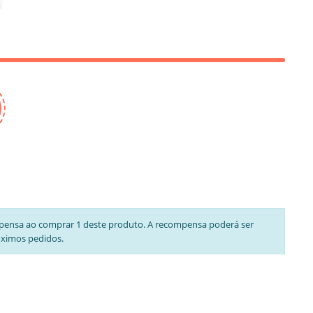
pensa ao comprar 1 deste produto. A recompensa poderá ser
óximos pedidos.