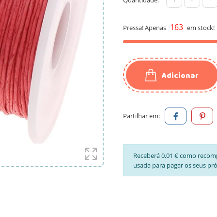
163
Pressa! Apenas
em stock!
Adicionar
Partilhar em:
Receberá 0,01 € como recom
usada para pagar os seus pr