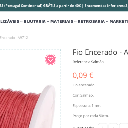
S (Portugal Continental) GRÁTIS a partir de 40€ | Encomendas inferiores: 
LIZÁVEIS
BIJUTARIA
MATERIAIS
RETROSARIA
MARKET




 Encerado - A9712
Fio Encerado - 
Referencia
Salmão
0,09 €
Fio encerado.
Cor: Salmão.
Espessura: 1mm.
Preço por cada 50cm.
+
-
Quantidade: