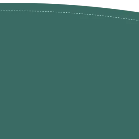
ões de
loja@ogatohobby.com
O Gato Hobby
Portugal
Continental
s
 Gato