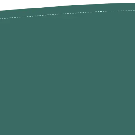
odutos
Envios Devoluções e Opç
Pagamento
rodutos até -50%
Termos de Privacidade
Condições de Utilização
Quem Somos / Contacto
Marketplace
Programa de Afiliados O
Hobby