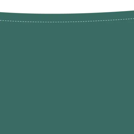
Novos pr
Revenda P
das 9h às 21h