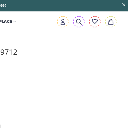
3,99€
PLACE

A9712