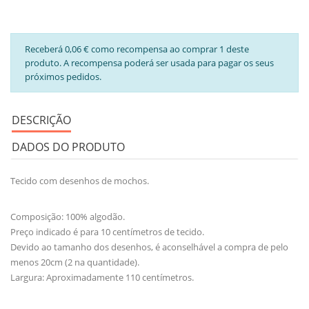
Receberá 0,06 € como recompensa ao comprar 1 deste
produto. A recompensa poderá ser usada para pagar os seus
próximos pedidos.
DESCRIÇÃO
DADOS DO PRODUTO
Tecido com desenhos de mochos.
Composição: 100% algodão.
Preço indicado é para 10 centímetros de tecido.
Devido ao tamanho dos desenhos, é aconselhável a compra de pelo
menos 20cm (2 na quantidade).
Largura: Aproximadamente 110 centímetros.