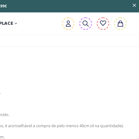
3,99€
PLACE

.
cido.
, é aconselhável a compra de pelo menos 40cm (4 na quantidade).
cm.