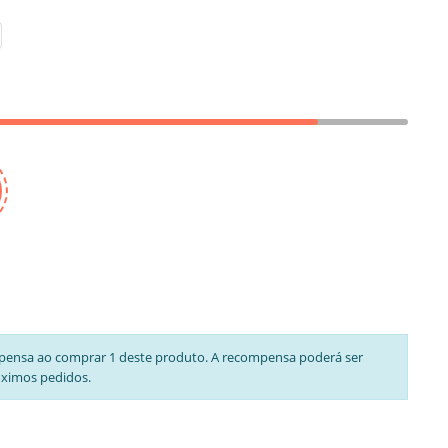
pensa ao comprar 1 deste produto. A recompensa poderá ser
óximos pedidos.