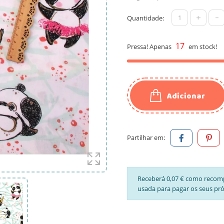
+
-
Quantidade:
17
Pressa! Apenas
em stock!
Adicionar
Partilhar em:
Receberá 0,07 € como recom
usada para pagar os seus pr