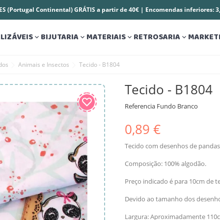
S (Portugal Continental) GRÁTIS a partir de 40€ | Encomendas inferiores: 
LIZÁVEIS
BIJUTARIA
MATERIAIS
RETROSARIA
MARKET




dos
Animais e Insectos
Tecido - B1804
Tecido - B1804
Referencia
Fundo Branco
0,89 €
Tecido com desenhos de pandas
Composição: 100% algodão.
Preço indicado é para 10cm de te
Devido ao tamanho dos desenhos
Largura: Aproximadamente 110