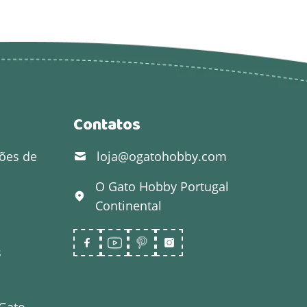
Contatos
ões de
loja@ogatohobby.com
O Gato Hobby
Portugal
Continental
s
 Gato